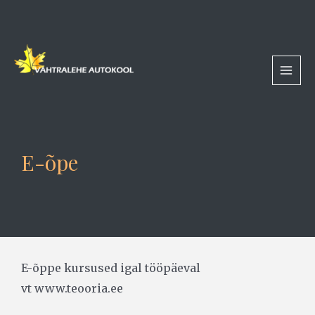
Skip
MAI
to
MEN
content
E-õpe
E-õppe kursused igal tööpäeval
vt www.teooria.ee