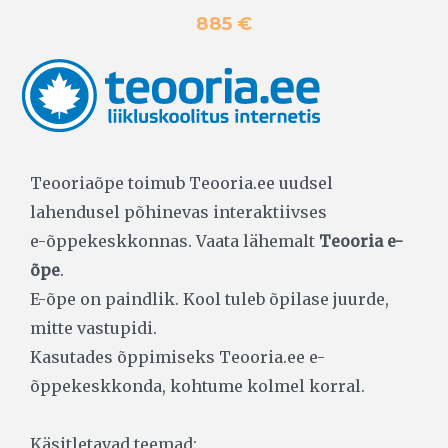
885 €
Teooriaõpe toimub Teooria.ee uudsel
lahendusel põhinevas interaktiivses
e-õppekeskkonnas. Vaata lähemalt
Teooria e-
õpe
.
E-õpe on paindlik. Kool tuleb õpilase juurde,
mitte vastupidi.
Kasutades õppimiseks Teooria.ee e-
õppekeskkonda, kohtume kolmel korral.
Käsitletavad teemad: