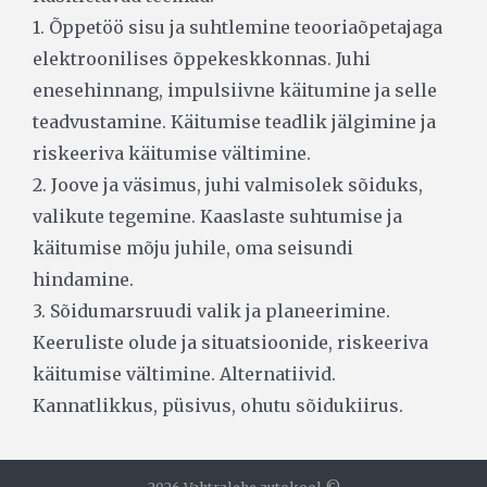
1. Õppetöö sisu ja suhtlemine teooriaõpetajaga
elektroonilises õppekeskkonnas. Juhi
enesehinnang, impulsiivne käitumine ja selle
teadvustamine. Käitumise teadlik jälgimine ja
riskeeriva käitumise vältimine.
2. Joove ja väsimus, juhi valmisolek sõiduks,
valikute tegemine. Kaaslaste suhtumise ja
käitumise mõju juhile, oma seisundi
hindamine.
3. Sõidumarsruudi valik ja planeerimine.
Keeruliste olude ja situatsioonide, riskeeriva
käitumise vältimine. Alternatiivid.
Kannatlikkus, püsivus, ohutu sõidukiirus.
2026 Vahtralehe autokool ©