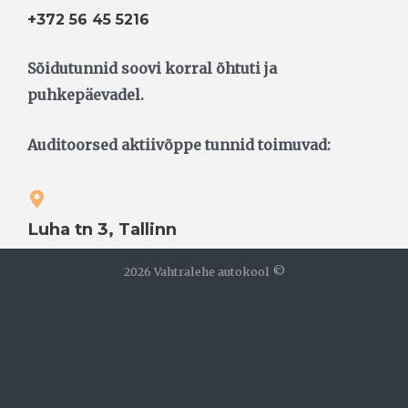
+372 56 45 5216
Sõidutunnid soovi korral õhtuti ja
puhkepäevadel.
Auditoorsed aktiivõppe tunnid toimuvad:
Luha tn 3, Tallinn
2026 Vahtralehe autokool ©