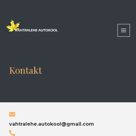
Skip
MAI
to
MEN
content
Kontakt
vahtralehe.autokool@gmail.com