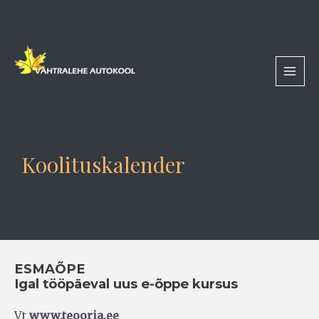
Skip
MAI
to
MEN
content
Koolituskalender
ESMAÕPE
Igal tööpäeval uus e-õppe kursus
Vt
www.teooria.ee